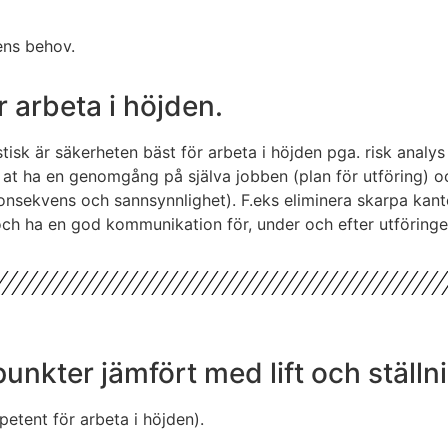
ens behov.
 arbeta i höjden.
isk är säkerheten bäst för arbeta i höjden pga. risk analy
s at ha en genomgång på själva jobben (plan för utföring) oc
onsekvens och sannsynnlighet). F.eks eliminera skarpa kant
 och ha en god kommunikation för, under och efter utföringe
nkter jämfört med lift och ställn
petent för arbeta i höjden).