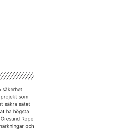
å säkerhet
t projekt som
t säkra sätet
 at ha högsta
r Öresund Rope
nmärkningar och