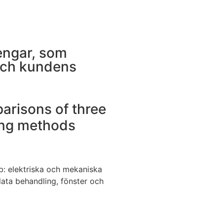
engar, som
 och kundens
arisons of three
ing methods
eb: elektriska och mekaniska
flata behandling, fönster och