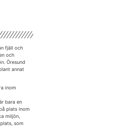
n fjäll och
ien och
jön. Öresund
blant annat
era inom
är bara en
 på plats inom
ka miljön,
 plats, som