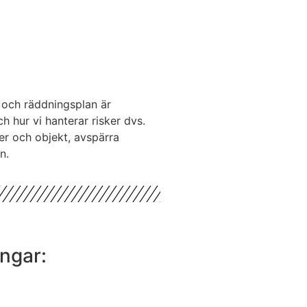
s och räddningsplan är
h hur vi hanterar risker dvs.
er och objekt, avspärra
n.
ingar: